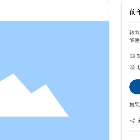
前
转向
够使
如