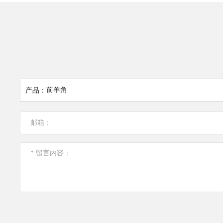
产品：
前羊角