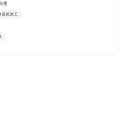
分类
件及机加工
科